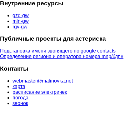
Внутренние ресурсы
gzd-gw
mln-gw
rgv-gw
Публичные проекты для астериска
Подстановка имени звонящего по google contacts
Определение региона и оператора номера mnp/бдпн
Контакты
webmaster@malinovka.net
карта
расписание электричек
погода
звонок